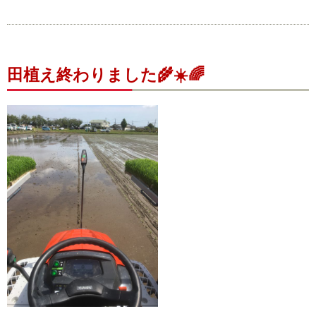
田植え終わりました🌾☀️🌈