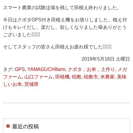
スマート農業の試験ほ場を残して田植え終わりました。
今日はクボタGPS付き田植え機をお借りしました。植え付
けもキレイだし、楽だし、欲しくなりました😆ありがとう
ございました🙇🏻‍♂️
そしてスタッフの皆さん田植えお疲れ様でした🙇🏻‍♂️
2019年5月18日 土曜日
タグ:
GPS
,
YAMAGUCHIfarm
,
クボタ，お米，土作り
,
メガ
ファーム
,
山口ファーム
,
田植機
,
稲敷
,
稲敷市
,
米農家
,
美味
しいお米
,
茨城県
最近の投稿