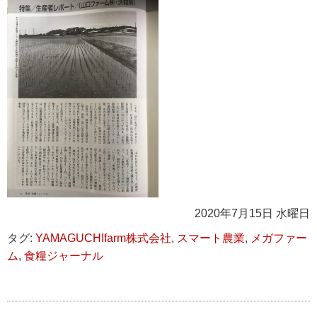
2020年7月15日 水曜日
タグ:
YAMAGUCHIfarm株式会社
,
スマート農業
,
メガファー
ム
,
食糧ジャーナル