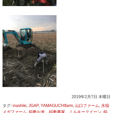
2019年2月7日 木曜日
タグ:
inashiki
,
JGAP
,
YAMAGUCHIfarm
,
山口ファーム
,
水稲
メガファーム
,
稲敷お米，稲敷農家，ミルキークイーン
,
稲