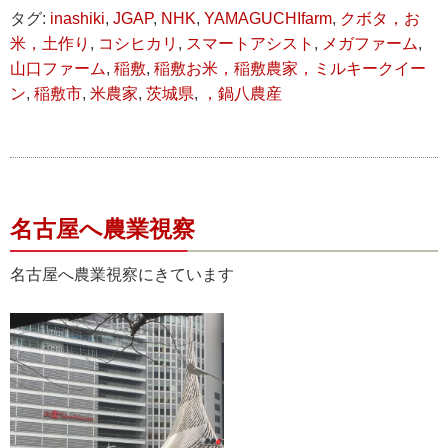
タグ:
inashiki
,
JGAP
,
NHK
,
YAMAGUCHIfarm
,
クボタ，お
米，土作り
,
コシヒカリ
,
スマートアシスト
,
メガファーム
,
山口ファーム
,
稲敷
,
稲敷お米，稲敷農家，ミルキークイー
ン
,
稲敷市
,
米農家
,
茨城県
,
，鍋八農産
名古屋へ農業視察
名古屋へ農業視察にきています