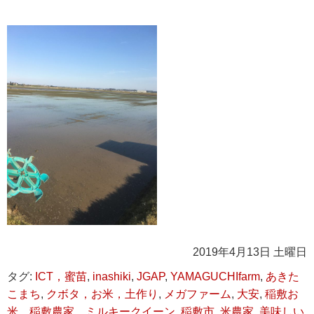
2019年4月13日 土曜日
タグ:
ICT，蜜苗
,
inashiki
,
JGAP
,
YAMAGUCHIfarm
,
あきた
こまち
,
クボタ，お米，土作り
,
メガファーム
,
大安
,
稲敷お
米，稲敷農家，ミルキークイーン
,
稲敷市
,
米農家
,
美味しい