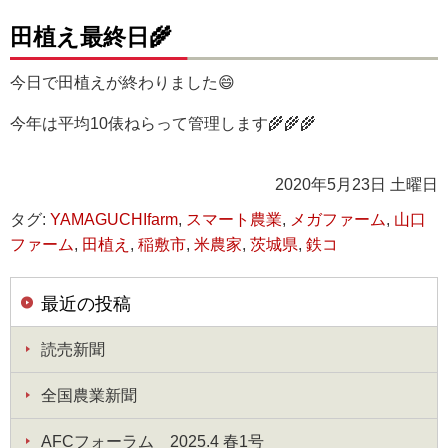
田植え最終日🌾
今日で田植えが終わりました😄
今年は平均10俵ねらって管理します🌾🌾🌾
2020年5月23日 土曜日
タグ:
YAMAGUCHIfarm
,
スマート農業
,
メガファーム
,
山口
ファーム
,
田植え
,
稲敷市
,
米農家
,
茨城県
,
鉄コ
最近の投稿
読売新聞
全国農業新聞
AFCフォーラム 2025.4 春1号