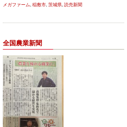
メガファーム
,
稲敷市
,
茨城県
,
読売新聞
全国農業新聞